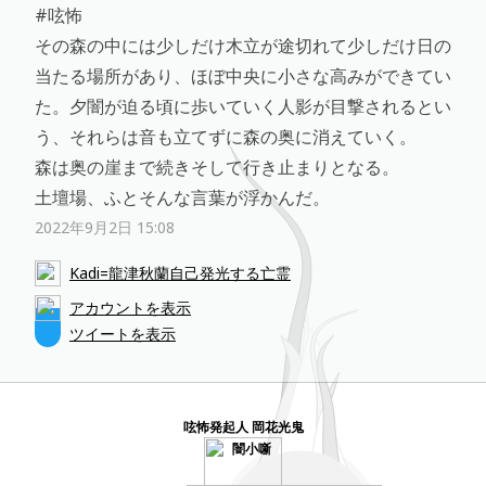
#呟怖
その森の中には少しだけ木立が途切れて少しだけ日の
当たる場所があり、ほぼ中央に小さな高みができてい
た。夕闇が迫る頃に歩いていく人影が目撃されるとい
う、それらは音も立てずに森の奥に消えていく。
森は奥の崖まで続きそして行き止まりとなる。
土壇場、ふとそんな言葉が浮かんだ。
2022年9月2日 15:08
Kadi=龍津秋蘭自己発光する亡霊
アカウントを表示
ツイートを表示
呟怖発起人 岡花光鬼