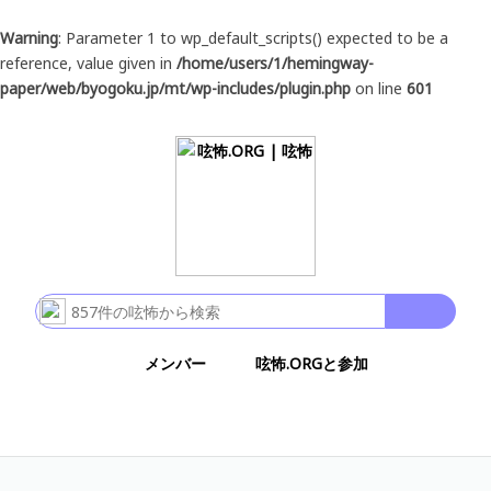
Warning
: Parameter 1 to wp_default_scripts() expected to be a
reference, value given in
/home/users/1/hemingway-
paper/web/byogoku.jp/mt/wp-includes/plugin.php
on line
601
メンバー
呟怖.ORGと参加