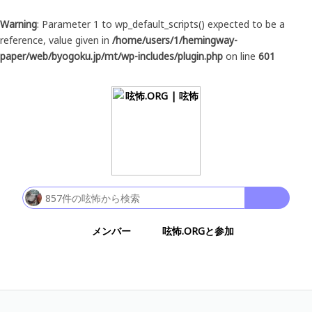
Warning
: Parameter 1 to wp_default_scripts() expected to be a
reference, value given in
/home/users/1/hemingway-
paper/web/byogoku.jp/mt/wp-includes/plugin.php
on line
601
メンバー
呟怖.ORGと参加