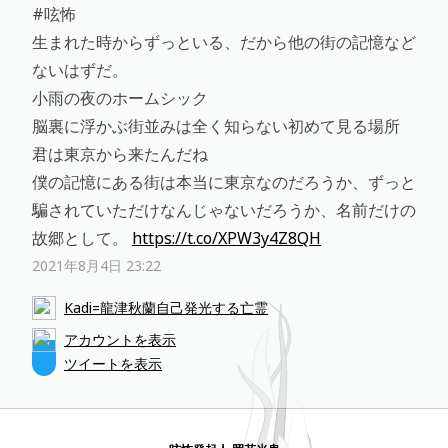
#呟怖
生まれた時からずっといる、だから他の街の記憶など
ないはずだ。
小雨の夜のホームシック
脳裏に浮かぶ街並みは全く知らない初めて見る場所
君は東京から来たんだね
僕の記憶にある街は本当に東京なのだろうか、ずっと
騙されていただけなんじゃないだろうか、名前だけの
故郷として。
https://t.co/XPW3y4Z8QH
2021年8月4日 23:22
Kadi=龍津秋蘭自己発光する亡霊
アカウントを表示
ツイートを表示