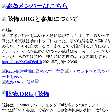
参加
メンバー
はこちら
呟怖.ORGと参加
について
#呟怖
落ちてきた飴玉を舐めると急に頭がスッキリして丁度やって
来た共通試験は学内トップになった。事の経緯を散々問い詰
められ、ついに白状すると、あちこちで飴が降るようになっ
た、しかしそれを舐めたやつらの成績はみるみる下がってい
ったが、私の力は持続、神も時に悪魔のような悪戯をする。
https://t.co/XvCu698qKh
2021年7月9日 23:06
Kadi=龍津秋蘭自己発光する亡霊
アカウントを表示
ツイ
ートを表示
呟怖は、Twitterでハッシュタグ『#呟怖』をつけてツイート
すれば誰でも参加、投稿できる140文字以内の創作・実話の