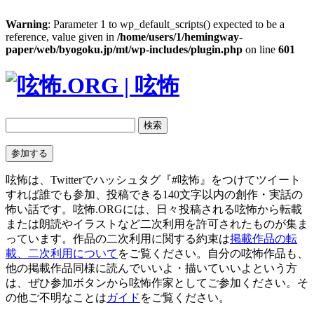
Warning
: Parameter 1 to wp_default_scripts() expected to be a
reference, value given in
/home/users/1/hemingway-
paper/web/byogoku.jp/mt/wp-includes/plugin.php
on line
601
呟怖は、Twitterでハッシュタグ『#呟怖』をつけてツイート
すれば誰でも参加、投稿できる140文字以内の創作・実話の
怖い話です。呟怖.ORGには、日々投稿される呟怖から転載
または朗読やイラストなど二次利用を許可されたものが集ま
っています。作品の二次利用に関する約束は
掲載作品の転
載、二次利用について
をご覧ください。自分の呟怖作品も、
他の掲載作品同様に読んでいいよ・描いていいよという方
は、ぜひ参加ボタンから呟怖作家としてご参加ください。そ
の他ご不明なことは
ガイド
をご覧ください。