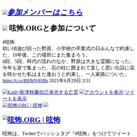
参加
メンバー
はこちら
呟怖.ORGと参加
について
#呟怖
幼い頃遊び回った野原、小学校の卒業式の日みんなで約束し
た、10年後、この場所にまた集まろう。
4回、5回、時代の流れのなか、野原は大きな霊園になった。
今年も皆で集まった、石の柱に囲まれて楽しく思い出話に花
を咲かせた私はまた逢おうと約束し、一人家路についた。
https://t.co/B8JhNjHf8s
2021年6月29日 2:51
Kadi=龍津秋蘭自己発光する亡霊
アカウントを表示
ツイ
ートを表示
呟怖は、Twitterでハッシュタグ『#呟怖』をつけてツイート