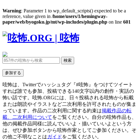
Warning
: Parameter 1 to wp_default_scripts() expected to be a
reference, value given in
/home/users/1/hemingway-
paper/web/byogoku.jp/mt/wp-includes/plugin.php
on line
601
呟怖は、Twitterでハッシュタグ『#呟怖』をつけてツイート
すれば誰でも参加、投稿できる140文字以内の創作・実話の
怖い話です。呟怖.ORGには、日々投稿される呟怖から転載
または朗読やイラストなど二次利用を許可されたものが集ま
っています。作品の二次利用に関する約束は
掲載作品の転
載、二次利用について
をご覧ください。自分の呟怖作品も、
他の掲載作品同様に読んでいいよ・描いていいよという方
は、ぜひ参加ボタンから呟怖作家としてご参加ください。そ
の他ご不明なことは
ガイド
をご覧ください。